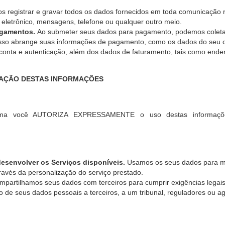
 registrar e gravar todos os dados fornecidos em toda comunicação 
o eletrônico, mensagens, telefone ou qualquer outro meio.
agamentos.
Ao submeter seus dados para pagamento, podemos coleta
sso abrange suas informações de pagamento, como os dados do seu ca
 conta e autenticação, além dos dados de faturamento, tais como end
IZAÇÃO DESTAS INFORMAÇÕES
forma você AUTORIZA EXPRESSAMENTE o uso destas informaçõ
desenvolver os Serviços disponíveis.
Usamos os seus dados para me
ravés da personalização do serviço prestado.
partilhamos seus dados com terceiros para cumprir exigências legais, 
 de seus dados pessoais a terceiros, a um tribunal, reguladores ou a