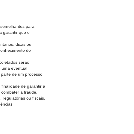
 semelhantes para
a garantir que o
tários, dicas ou
 conhecimento do
oletados serão
a uma eventual
o parte de um processo
finalidade de garantir a
a combater a fraude.
regulatórias ou fiscais,
gências