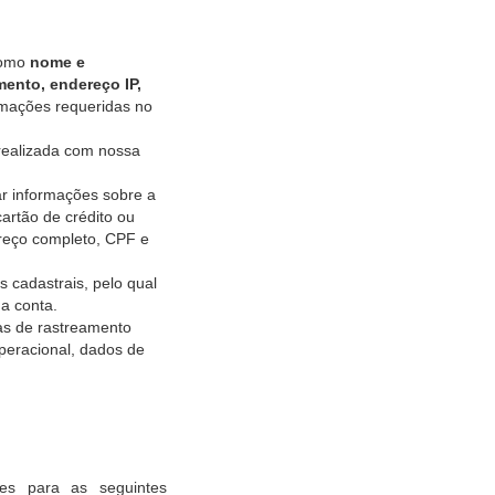
 como
nome
e
ento, endereço IP,
rmações requeridas no
realizada com nossa
r informações sobre a
rtão de crédito ou
ereço completo, CPF e
s cadastrais, pelo qual
a conta.
ias de rastreamento
peracional, dados de
es para as seguintes