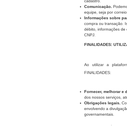
cadastro.
Comunicação.
Podemos
equipe, seja por correi
Informações sobre p
compra ou transação. I
débito, informações de
CNPJ.
FINALIDADES: UTIL
Ao utilizar a plata
FINALIDADES:
Fornecer, melhorar e 
dos nossos serviços, at
Obrigações legais.
Com
envolvendo a divulgação
governamentais.
.