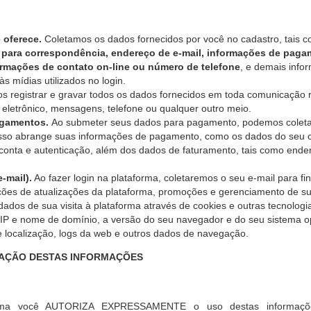
 oferece.
Coletamos os dados fornecidos por você no cadastro, tais
para correspondência, endereço de e-mail, informações de pagam
rmações de contato on-line ou número de telefone
, e demais info
s mídias utilizados no login.
 registrar e gravar todos os dados fornecidos em toda comunicação 
o eletrônico, mensagens, telefone ou qualquer outro meio.
agamentos.
Ao submeter seus dados para pagamento, podemos coleta
sso abrange suas informações de pagamento, como os dados do seu ca
 conta e autenticação, além dos dados de faturamento, tais como end
e-mail).
Ao fazer login na plataforma, coletaremos o seu e-mail para fin
ões de atualizações da plataforma, promoções e gerenciamento de su
ados de sua visita à plataforma através de cookies e outras tecnolog
 IP e nome de domínio, a versão do seu navegador e do seu sistema o
e localização, logs da web e outros dados de navegação.
IZAÇÃO DESTAS INFORMAÇÕES
forma você AUTORIZA EXPRESSAMENTE o uso destas informaçõ