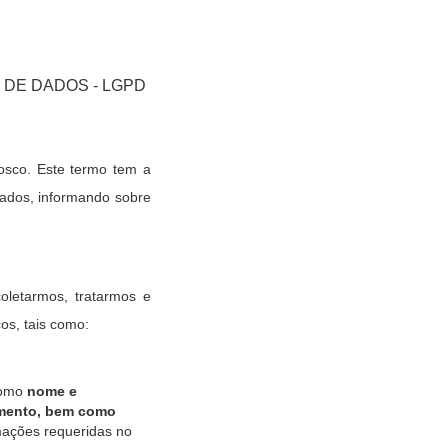
DE DADOS - LGPD
osco. Este termo tem a
 dados, informando sobre
oletarmos, tratarmos e
os, tais como:
 como
nome e
amento, bem como
mações requeridas no