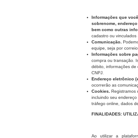
Informações que você
sobrenome, endereço 
bem como outras info
cadastro ou vinculados à
Comunicação.
Podemos
equipe, seja por correi
Informações sobre p
compra ou transação. I
débito, informações de
CNPJ.
Endereço eletrônico
(
ocorrerão as comunicaç
Cookies.
Registramos d
incluindo seu endereço
tráfego online, dados d
FINALIDADES: UTIL
Ao utilizar a plata